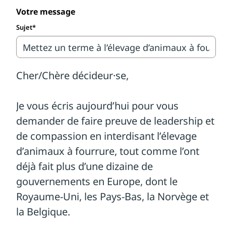
tels que vagabonder, creuser et nager. Ces
Votre message
conditions sont la cause de grandes
Sujet*
souffrances psychologiques et physiques
chez les animaux. Les renards issus
d’élevages sont généralement tués par
électrocution anale, tandis que les visons
en élevage sont gazés avec du monoxyde
de carbone. Au-delà de leur aspect cruel,
les élevages d’animaux à fourrure nuisent
à l’environnement, en plus d’être des
terrains favorables à la COVID-19. En effet,
à l’échelle mondiale, on a recensé des
dizaines d’éclosions dans ces élevages.
Si la Colombie-Britannique est récemment